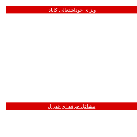
ویزای خوداشتغالی کانادا
FSTC به عنوان طبقه ای از افرادی گفته می شود که تمام
نامزدهای واجد شرایط در یک حرفه
:
معیارهای زیر را دارند
ماهر ممکن است بر اساس توانایی خود برای استقرار
اقتصادی در کانادا اقامت دائم داشته باشند و قصد اقامت
در استانی غیر از کبک را دارند.
مشاغل حرفه ای فدرال