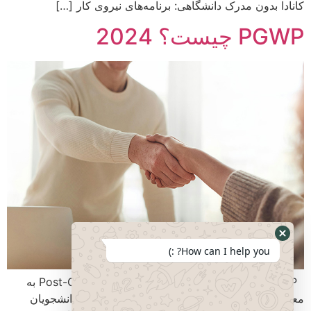
کانادا بدون مدرک دانشگاهی: برنامه‌های نیروی کار […]
PGWP چیست؟ 2024
How can I help you? :)
PGWP مخفف عبارت Post-Graduation Work Permit به
معنی مجوز کار پس از تحصیل است. این مجوز به دانشجویان