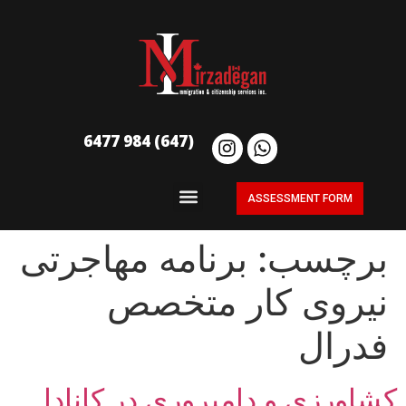
(647) 984 6477
ASSESSMENT FORM
برچسب:
برنامه مهاجرتی
نیروی کار متخصص
فدرال
کشاورزی و دامپروری در کانادا