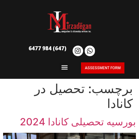
(647) 984 6477
ASSESSMENT FORM
برچسب:
تحصیل در
کانادا
بورسیه تحصیلی کانادا 2024