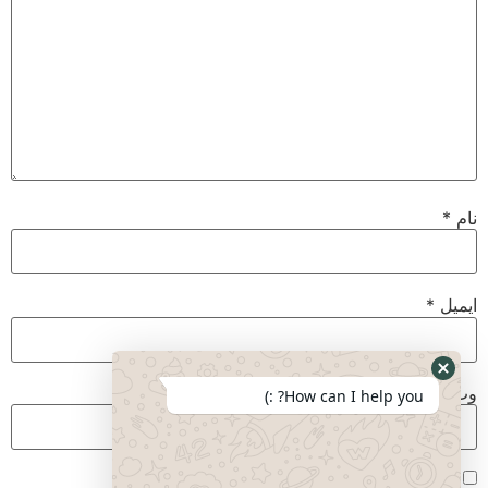
نام
*
ایمیل
*
وب‌ سایت
How can I help you? :)