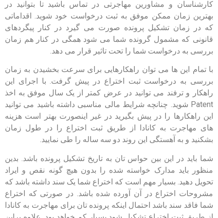
کارشناسان و مشاورین مهاجرتی در تماس باشید تا بتوانید در
بهترین زمان ممکن موفق به ثبت درخواست خود شوید. اقداماتی
که در زمان تشکیل پرونده صورت می گیرد در کنار پیگردهای
قانونی که مشمول گرونده شما می شود همگی در کنار هم زمان
بررسی به درخواست شما را تحت تاثیر قرار می دهد.
با تمام این ها می توان راهکارهایی برای سرعت بخشیدن به زمان
بررسی به درخواست ثبت اختراع در پیش گرفت. با اجرای این
راهکار و ترفند می توانید در عرض کمتر از یک سال موفق به اخذ
Patent
شوید. چنانچه شرایط مالی مناسبی داشته باشید می توانید
این راهکارها را در پیش بگیرید در غیر اینصورت بهتر است هزینه
های مهاجرت به کانادا از طریق ثبت اختراع را در طول زمان
بشکنید و به آهستگی این روند دو سه ساله را طی نمایید.
شما باید در این بین حواس تان به تاریخ تشکیل پرونده باشد. بدین
منظور باید مدارک خواسته شده را بدون هیچ گونه نقص و ایراد
تحویل دهید. بسیار مهم است که اختراع شما یک سند داشته باشد که
مشروحات اختراع در آن آورده شده باشد. در صورتی که اختراع
شما فاقد سند باشد احتمال اینکه پرونده تان برای مهاجرت به کانادا
از طریق ثبت اختراع تشکیل شود بسیار کم خواهد بود. علاوه براین