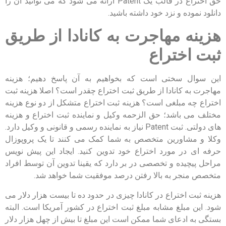
حق اختراع در قالب یک
Patent
ارائه می شود که می توانید آن را
دانلود نموده و نزد خود داشته باشید.
هزینه مهاجرت به کانادا از طریق
ثبت اختراع
این سوال سختی است که بخواهیم به آن پاسخ دهیم؛ هزینه
مهاجرت به کانادا از طریق ثبت اختراع چقدر است؟ اصلا هزینه ثبت
اختراع چه مبلغی است؟ هزینه ثبت اختراع متشکل از دو نوع هزینه
مختلف می باشد؛ حق الزحمه وکیل و نماینده ثبت اختراع و هزینه
های دولتی. ثبت
Patent
نیاز به نماینده رسمی و قانونی و وکیل دارد.
وکلا و مشاورین متخصص به شما کمک می کنند تا یک پروپوزال
حرفه ای در مورد اختراع خود تدوین کنید. ایجاد این پیش نویس
مراحل پیچیده و تخصصی در بر دارد که یقینا تدوین آن توسط افراد
متخصص منجر به بالا رفتن درصد موفقیت شما خواهد شد.
هزینه ثبت اختراع در کانادا چیزی در حدود ده تا بیست هزار دلار می
شود. این مبلغ مشابه مبلغ ثبت اختراع در کشور آمریکا است. البته
بستگی به ادعای شما ممکن است این مبلغ تا بیش از چهل هزار دلار