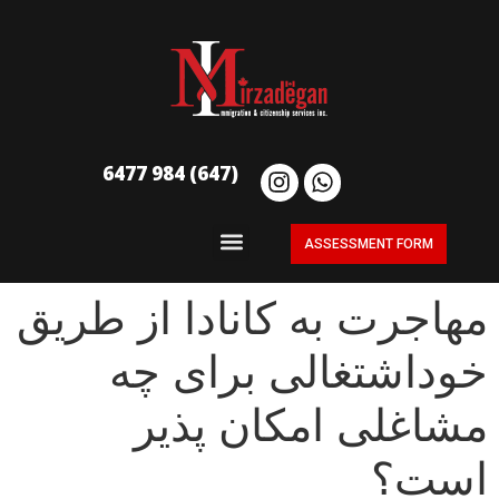
(647) 984 6477
ASSESSMENT FORM
مهاجرت به کانادا از طریق
خوداشتغالی برای چه
مشاغلی امکان پذیر
است؟