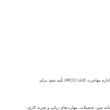
در روش جاب آفر، متقاضیان باید از یک کارفرمای معتبر در کانادا پیشنهاد کاری دریافت کنند. این پیشنهاد کاری باید توسط اداره مهاجرت کانادا (IRCC) تأیید شود..برای
ند سن، تحصیلات، مهارت‌های زبانی و تجربه کاری،