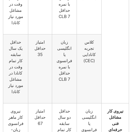
با نمره
وقت در
حداقل
مشاغل
CLB 7
مورد نیاز
کانادا
کلاس
زبان
امتیاز
حداقل
تجربه
انگلیسی
حداقل
یک سال
کانادایی
یا
35
سابقه
(CEC)
فرانسوی
کار تمام
با نمره
وقت در
حداقل
کانادا در
CLB 7
مشاغل
مورد نیاز
کانادا
نیروی کار
زبان
حداقل
امتیاز
نیروی
مشاغل
انگلیسی
دو سال
حداقل
کار ماهر
فنی
یا
سابقه
67
فرانسوی
حرفه‌ای
فرانسوی
کار تمام
زبان-